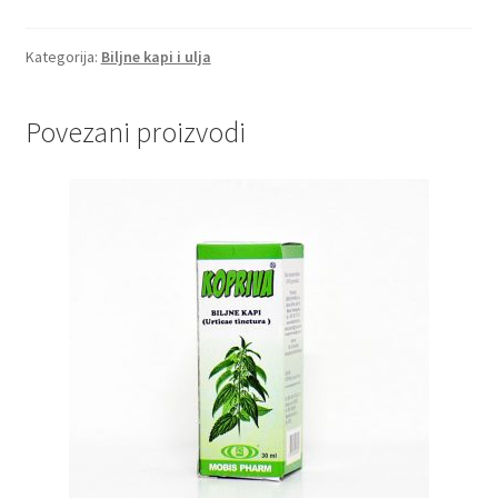
kapi
količina
Kategorija:
Biljne kapi i ulja
Povezani proizvodi