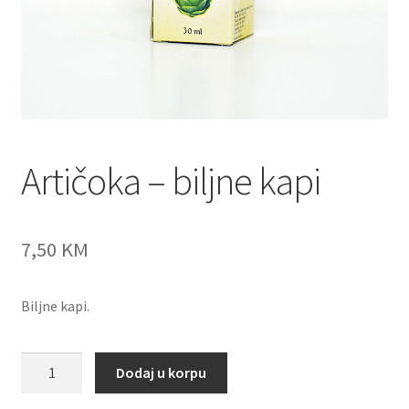
Artičoka – biljne kapi
7,50
KM
Biljne kapi.
Artičoka
Dodaj u korpu
-
biljne