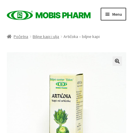
Skip
Skip
Menu
to
to
navigation
content
Naslovnica
Početna
Biljne kapi i ulja
Artičoka – biljne kapi
Trgovina
Expand
Proizvodi po kategorijama
child
menu