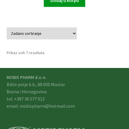
Dodaj u korpu
Prikaz svih 7 rezultata
MOBIS PHARM d.o.o.
Bišće polje b.b., 88 000 Mostar
Bosna i Hercegovina
tel: +387 36 577 012
email: mobispharm@hotmail.com