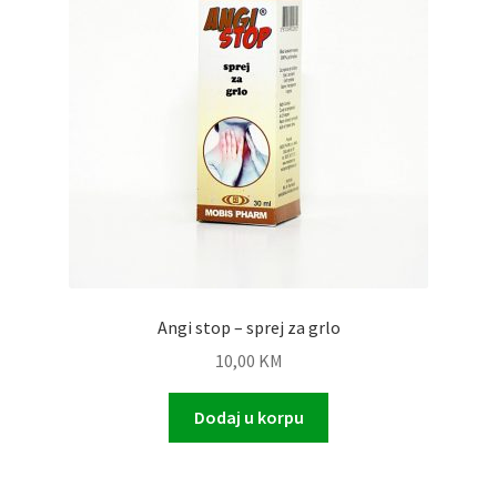
Biljni čepići i vaginalete
Biljni sirupi
Biljni sprejevi
Biljni pripravak
Angi stop – sprej za grlo
10,00
KM
Dodaj u korpu