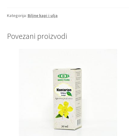
kapi
količina
Kategorija:
Biljne kapi i ulja
Povezani proizvodi