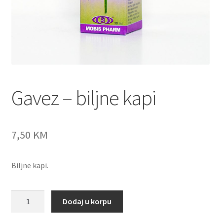
Gavez – biljne kapi
7,50
KM
Biljne kapi.
Gavez
Dodaj u korpu
-
biljne