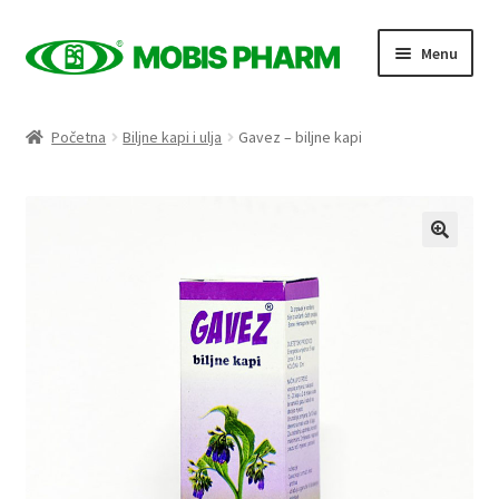
Skip
Skip
Menu
to
to
navigation
content
Naslovnica
Početna
Biljne kapi i ulja
Gavez – biljne kapi
Trgovina
Expand
Proizvodi po kategorijama
child
menu