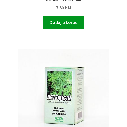
7,50
KM
Dodaj u korpu