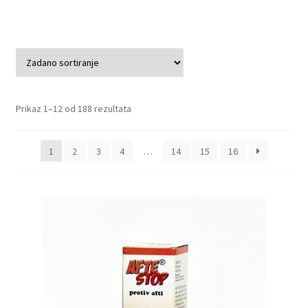
Prikaz 1–12 od 188 rezultata
1
2
3
4
…
14
15
16