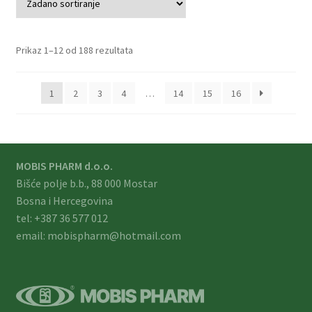
Prikaz 1–12 od 188 rezultata
1
2
3
4
…
14
15
16
MOBIS PHARM d.o.o.
Bišće polje b.b., 88 000 Mostar
Bosna i Hercegovina
tel: +387 36 577 012
email: mobispharm@hotmail.com