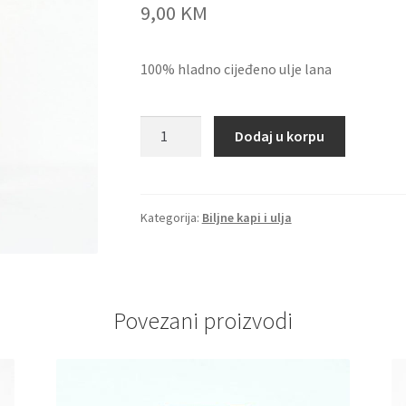
9,00
KM
100% hladno cijeđeno ulje lana
Laneno
Dodaj u korpu
ulje
-
za
ozdravljenje
Kategorija:
Biljne kapi i ulja
krvnih
sudova
količina
Povezani proizvodi