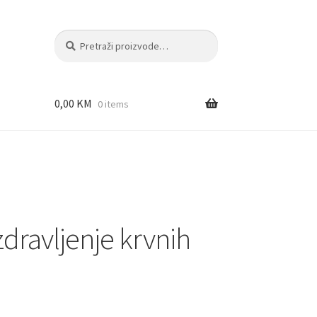
Pretraži:
Pretraži
0,00
KM
0 items
zdravljenje krvnih