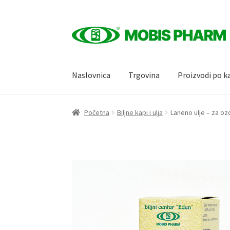
Skip
Skip
to
to
navigation
content
Naslovnica
Trgovina
Proizvodi po k
Početna
Biljne kapi i ulja
Laneno ulje – za oz