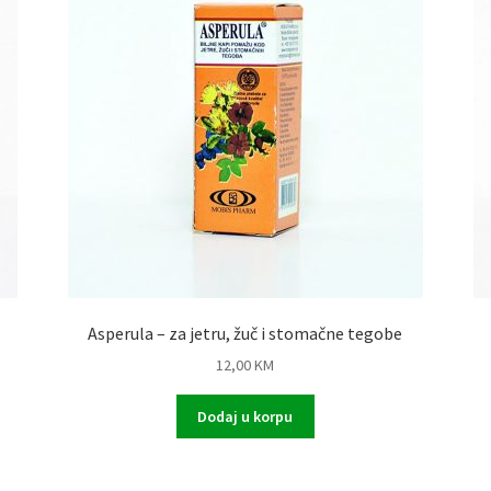
Asperula – za jetru, žuč i stomačne tegobe
12,00
KM
Dodaj u korpu