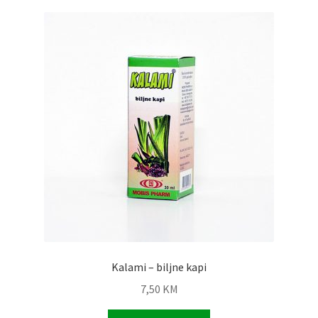
Biljni čepići i vaginalete
Biljni sirupi
Biljni sprejevi
Biljni pripravak
Kalami – biljne kapi
7,50
KM