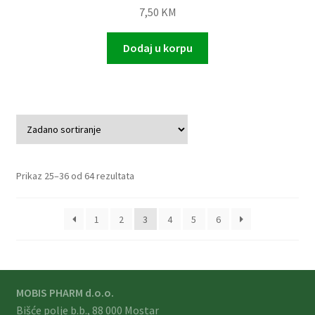
7,50
KM
Dodaj u korpu
Prikaz 25–36 od 64 rezultata
1
2
3
4
5
6
MOBIS PHARM d.o.o.
Bišće polje b.b., 88 000 Mostar