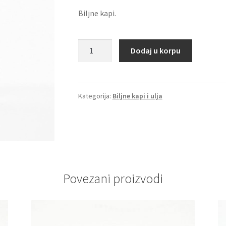
Biljne kapi.
Matičnjak
Dodaj u korpu
-
biljne
kapi
količina
Kategorija:
Biljne kapi i ulja
Povezani proizvodi