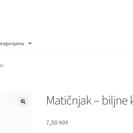
ategorijama
api
Matičnjak – biljne 
7,50
KM