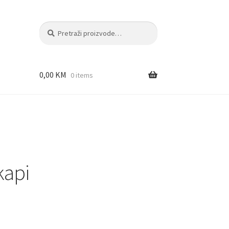
Pretraži:
Pretraži
0,00
KM
0 items
kapi