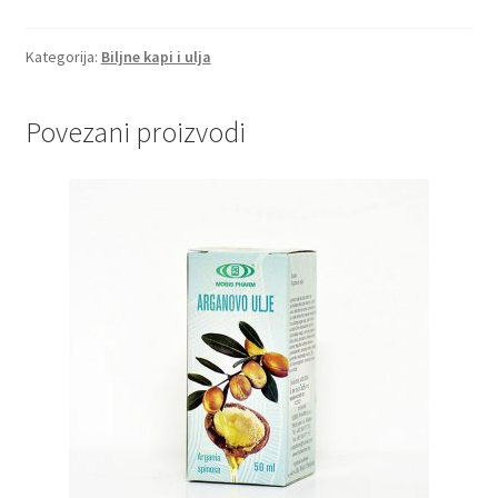
kapi
količina
Kategorija:
Biljne kapi i ulja
Povezani proizvodi