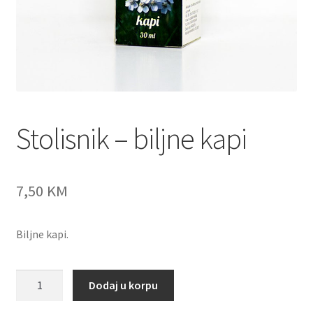
Stolisnik – biljne kapi
7,50
KM
Biljne kapi.
Stolisnik
Dodaj u korpu
-
biljne