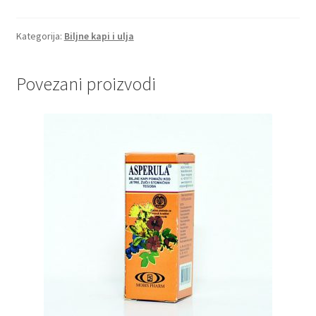
kapi
količina
Kategorija:
Biljne kapi i ulja
Povezani proizvodi