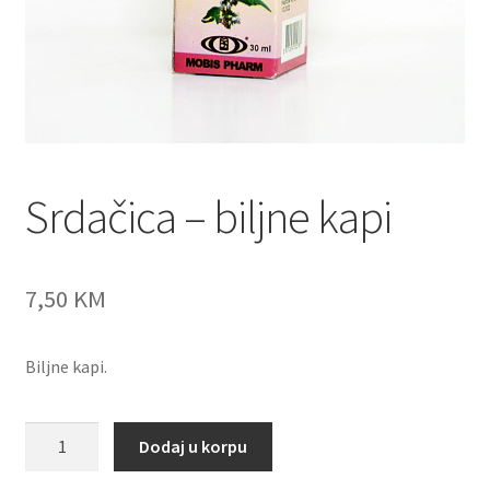
Srdačica – biljne kapi
7,50
KM
Biljne kapi.
Srdačica
Dodaj u korpu
-
biljne