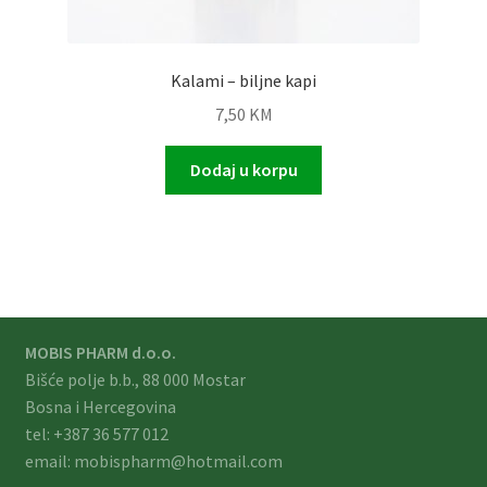
Kalami – biljne kapi
7,50
KM
Dodaj u korpu
MOBIS PHARM d.o.o.
Bišće polje b.b., 88 000 Mostar
Bosna i Hercegovina
tel: +387 36 577 012
email: mobispharm@hotmail.com