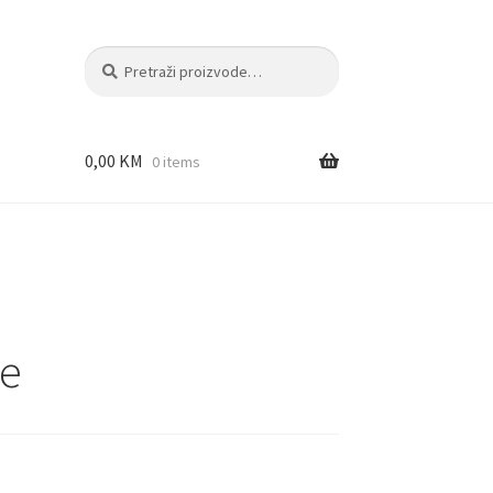
Pretraži:
Pretraži
0,00
KM
0 items
je