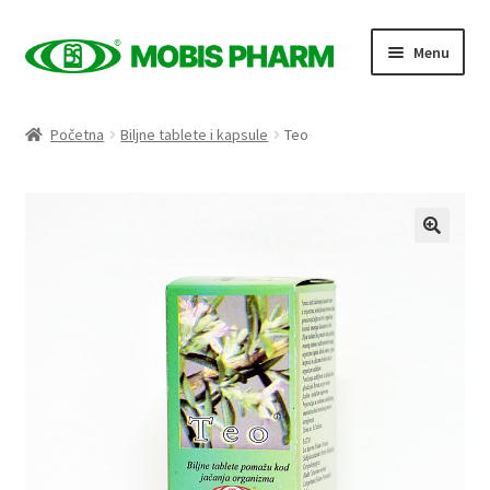
Skip
Skip
Menu
to
to
navigation
content
Naslovnica
Početna
Biljne tablete i kapsule
Teo
Trgovina
Expand
Proizvodi po kategorijama
child
menu