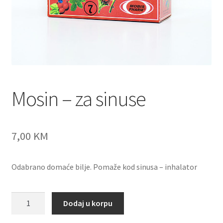
Mosin – za sinuse
7,00
KM
Odabrano domaće bilje. Pomaže kod sinusa – inhalator
Mosin
Dodaj u korpu
-
za