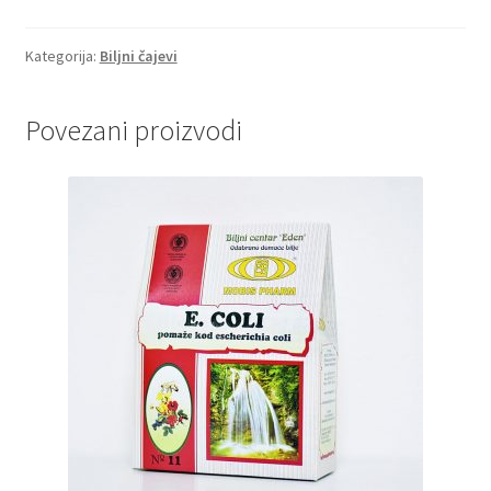
sinuse
količina
Kategorija:
Biljni čajevi
Povezani proizvodi