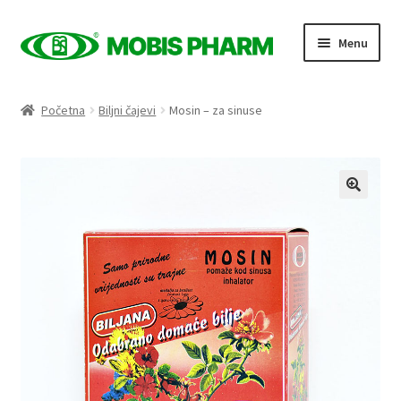
Skip
Skip
Menu
to
to
navigation
content
Naslovnica
Početna
Biljni čajevi
Mosin – za sinuse
Trgovina
Expand
Proizvodi po kategorijama
child
menu