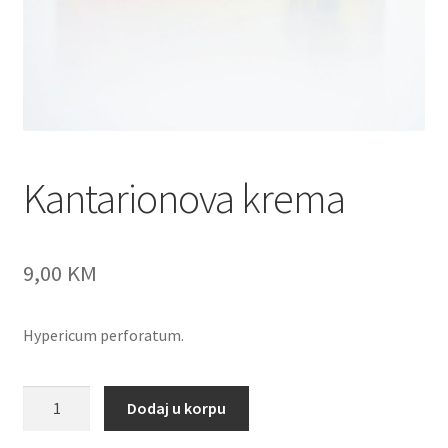
Kantarionova krema
9,00
KM
Hypericum perforatum.
Kantarionova
Dodaj u korpu
krema
količina