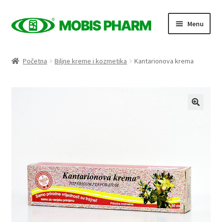
Skip
Skip
Menu
to
to
navigation
content
Naslovnica
Početna
Biljne kreme i kozmetika
Kantarionova krema
Trgovina
Expand
Proizvodi po kategorijama
child
menu