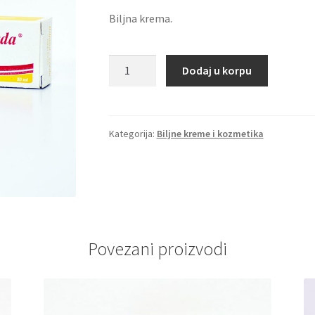
Biljna krema.
Biljana
Dodaj u korpu
Verda
-
za
gljivična
Kategorija:
Biljne kreme i kozmetika
oboljenja
količina
Povezani proizvodi