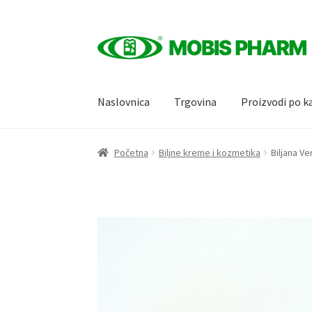
Skip
Skip
to
to
navigation
content
Naslovnica
Trgovina
Proizvodi po k
Početna
Biljne kreme i kozmetika
Biljana Ve