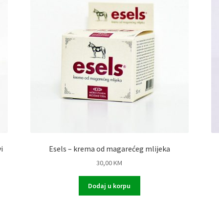
i
Esels – krema od magarećeg mlijeka
30,00
KM
Dodaj u korpu