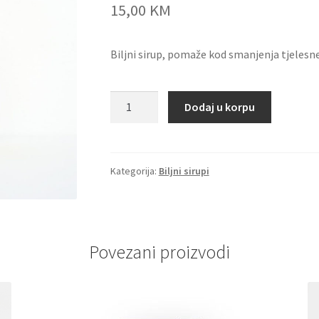
15,00
KM
Biljni sirup, pomaže kod smanjenja tjelesn
Eden
Dodaj u korpu
-
pomaže
kod
smanjenja
Kategorija:
Biljni sirupi
tjelesne
težine
količina
Povezani proizvodi