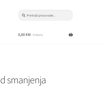
Pretraži:
Pretraži
0,00
KM
0 items
d smanjenja