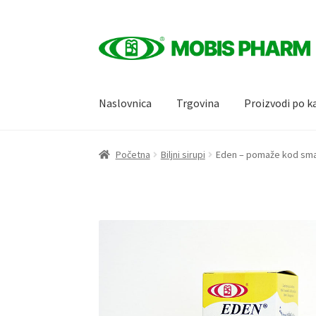
Skip
Skip
to
to
navigation
content
Naslovnica
Trgovina
Proizvodi po k
Početna
Biljni sirupi
Eden – pomaže kod sman