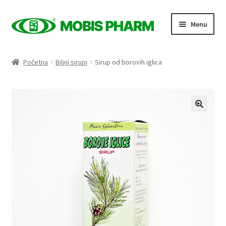
Skip
Skip
Menu
to
to
navigation
content
Naslovnica
Početna
Biljni sirupi
Sirup od borovih iglica
Trgovina
Expand
Proizvodi po kategorijama
child
menu