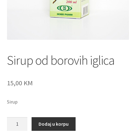
Sirup od borovih iglica
15,00
KM
Sirup
Sirup
Dodaj u korpu
od
borovih