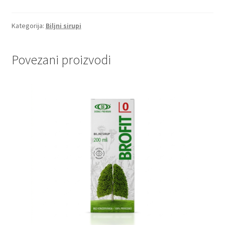
iglica
količina
Kategorija:
Biljni sirupi
Povezani proizvodi