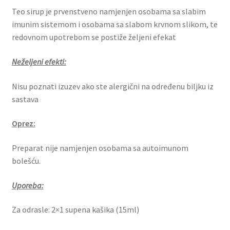
Teo sirup je prvenstveno namjenjen osobama sa slabim
imunim sistemom i osobama sa slabom krvnom slikom, te
redovnom upotrebom se postiže željeni efekat
Neželjeni efekti:
Nisu poznati izuzev ako ste alergični na određenu biljku iz
sastava
Oprez:
Preparat nije namjenjen osobama sa autoimunom
bolešću.
Uporeba:
Za odrasle: 2×1 supena kašika (15ml)