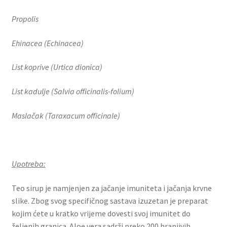
Propolis
Ehinacea (Echinacea)
List koprive (Urtica dionica)
List kadulje (Salvia officinalis-folium)
Maslačak (Taraxacum officinale)
Upotreba:
Teo sirup je namjenjen za jačanje imuniteta i jačanja krvne
slike. Zbog svog specifičnog sastava izuzetan je preparat
kojim ćete u kratko vrijeme dovesti svoj imunitet do
željenih granica. Aloe vera sadrži preko 200 hranjivih