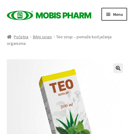
Skip
Skip
Menu
to
to
navigation
content
Naslovnica
Početna
Biljni sirupi
Teo sirup – pomaže kod jačanja
organizma
Trgovina
Expand
Proizvodi po kategorijama
child
menu