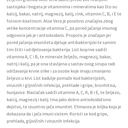
sastojaka i bogata je vitaminima i mineralima kao što su:
kalcij, bakar, natrij, magnezij, kalij, cink, vitamini C, B, i E te
folnom kiselinom. Aloe Vera je posebno značajna zbog
velike koncentracije vitamina C, pa pored jačanja imunog
odgovora jak je i antioksidans. Propolis je značajan jer
pored jačanja imuniteta djeluje antibakterijski te samim
tim štiti i od djelovanja bakterija. List koprive sadrži
vitamina A, C i B, te minerale želježo, magnezij, bakar,
natrij i kalij, pa je ona stavljena u sastav ovog sirupa radi
održavanja krvne slike i za osobe koje imaju smanjeno
željezo u krvi. List kadulje pomaže kod bakterijskih,
virusnih i gljivičnih infekcija, prehlade i gripe, bronhitisa,
hunjavice. Maslačak sadrži vitamine A, C, K, B i E, te željezo,
kalcij, magnezij i kalij. Ima jako dobro antioksidativno
dejstvo, te izuzetno jača imunitet. Ehinacea je biljka koja je
dokazana da i jača imuni sistem. Koristi se kod gripe,
prehlada, gljivičnih i virusnih infekcija.