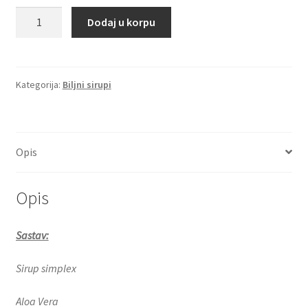
Teo
Dodaj u korpu
sirup
-
pomaže
kod
Kategorija:
Biljni sirupi
jačanja
organizma
količina
Opis
Opis
Sastav:
Sirup simplex
Aloa Vera