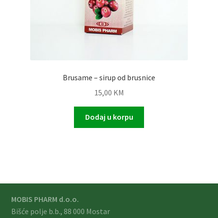
Brusame – sirup od brusnice
15,00
KM
Dodaj u korpu
MOBIS PHARM d.o.o.
Bišće polje b.b., 88 000 Mostar