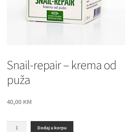
Snail-repair – krema od
puža
40,00
KM
Snail-
Dodaj u korpu
repair