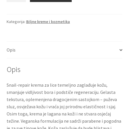
-
krema
od
Kategorija:
Biljne kreme i kozmetika
puža
količina
Opis
Opis
Snail-repair krema za lice temeljno zaglađuje kožu,
smanjuje vidljivost bora i podstiče regeneraciju. Gelasta
tekstura, oplemenjena dragocjenim sastojkom – puževa
sluz, osvježava kožu i vraća joj prirodnu elastičnost i sjaj.
Osim toga, krema je lagana na koži i ne stvara osjećaj
težine. Veganska formulacija ne sadrži parabene i pogodna
je za sve tipove kože. Koža zaslužuje da bude blistava i