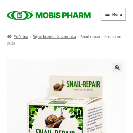
Skip
Skip
Menu
to
to
navigation
content
Naslovnica
Početna
Biljne kreme i kozmetika
Snail-repair – krema od
puža
Trgovina
Expand
Proizvodi po kategorijama
child
menu