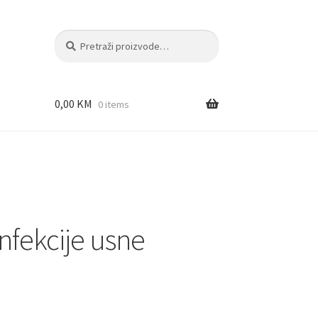
Pretraži:
Pretraži
0,00
KM
0 items
infekcije usne