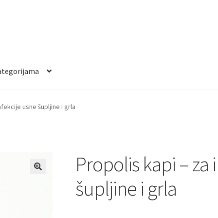
ategorijama
fekcije usne šupljine i grla
Propolis kapi – za 
šupljine i grla