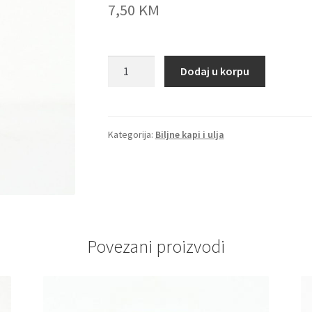
7,50
KM
Propolis
Dodaj u korpu
kapi
-
za
infekcije
Kategorija:
Biljne kapi i ulja
usne
šupljine
i
grla
količina
Povezani proizvodi