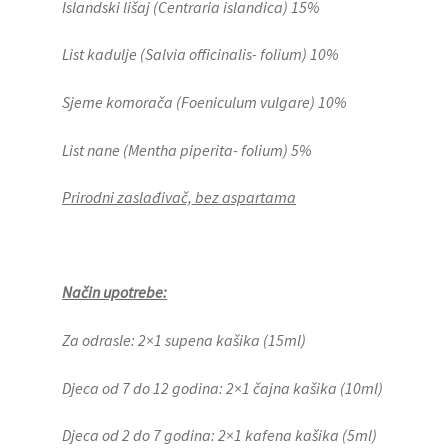
Islandski lišaj (Centraria islandica) 15%
List kadulje (Salvia officinalis- folium) 10%
Sjeme komorača (Foeniculum vulgare) 10%
List nane (Mentha piperita- folium) 5%
Prirodni zaslađivač, bez aspartama
Način upotrebe:
Za odrasle: 2×1 supena kašika (15ml)
Djeca od 7 do 12 godina: 2×1 čajna kašika (10ml)
Djeca od 2 do 7 godina: 2×1 kafena kašika (5ml)