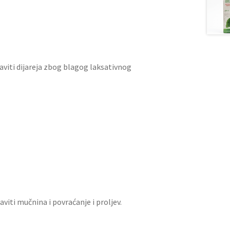
javiti dijareja zbog blagog laksativnog
viti mučnina i povraćanje i proljev.