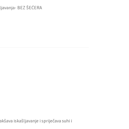
ašljavanja- BEZ ŠEĆERA
šava iskašljavanje i spriječava suhi i