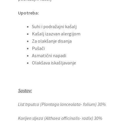
Upotreba:
Suhi i podražajni kašalj
Kašalj izazvan alergijom
Za olakšanje disanja
Pušači
Asmatični napadi
Olakšava iskašljavanje
Sastav:
List trputca (Plantago lanceolata- folium) 30%
Korijen sljeza (Althaea officinalis- radix) 30%