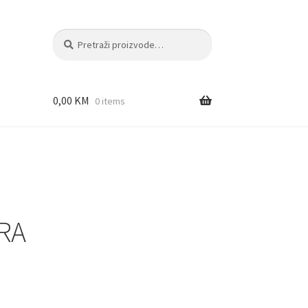
Pretraži:
Pretraži
0,00
KM
0 items
ERA