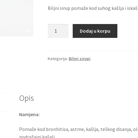
Biljni sirup pomaže kod suhog kašlja i isk
Brofit
Dodaj u korpu
3-
BEZ
ŠEĆERA
količina
Kategorija:
Biljni sirupi
Opis
Namjena:
Pomaže kod bronhitisa, astme, kašlja, teškog disanja, olak
podražajni kašalj