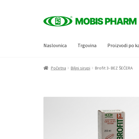
Skip
Skip
to
to
navigation
content
Naslovnica
Trgovina
Proizvodi po k
Početna
Biljni sirupi
Brofit 3- BEZ ŠEĆERA